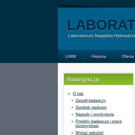
LABORAT
Laboratorium Napędów Hydrauliczn
LHIW
Historia
Oferta
Nawigacja
O nas
Zespół badawczy
Dorobek naukowy
Nagrody i wyróżnienia
Projekty badawcze i prace
przemysłowe
Wykaz wdrożeń