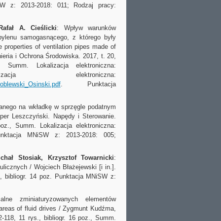
W z: 2013-2018: 011; Rodzaj pracy:
afał A. Cieślicki
: Wpływ warunków
opylenu samogasnącego, z którego były
 properties of ventilation pipes made of
nieria i Ochrona Środowiska. 2017, t. 20,
Summ. Lokalizacja elektroniczna:
ja elektroniczna:
roblewski_Osinski.pdf
. Punktacja
wanego na wkładkę w sprzęgle podatnym
per Leszczyński. Napędy i Sterowanie.
poz., Summ. Lokalizacja elektroniczna:
nktacja MNiSW z: 2013-2018: 005;
chał Stosiak, Krzysztof Towarnicki
:
icznych / Wojciech Błażejewski [i in.].
., bibliogr. 14 poz. Punktacja MNiSW z:
alne zminiaturyzowanych elementów
areas of fluid drives / Zygmunt Kudźma,
-118, 11 rys., bibliogr. 16 poz., Summ.