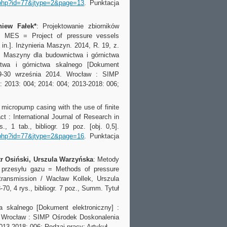
s.php?id=77&jtype=2&page=13
. Punktacja
niew Fałek*
: Projektowanie zbiorników
 MES = Project of pressure vessels
n.]. Inżynieria Maszyn. 2014, R. 19, z.
nr: Maszyny dla budownictwa i górnictwa
twa i górnictwa skalnego [Dokument
 29-30 września 2014. Wrocław : SIMP
: 2013: 004; 2014: 004; 2013-2018: 006;
 micropump casing with the use of finite
 : International Journal of Research in
., 1 tab., bibliogr.
19 poz. [obj. 0,5].
s.php?id=77&jtype=2&page=16
. Punktacja
tr Osiński, Urszula Warzyńska
: Metody
o przesyłu gazu = Methods of pressure
s transmission / Wacław Kollek, Urszula
-70, 4 rys., bibliogr. 7 poz., Summ. Tytuł
 skalnego [Dokument elektroniczny] :
. Wrocław : SIMP Ośrodek Doskonalenia
013-2018: 006; Rodzaj pracy: Artykuł.