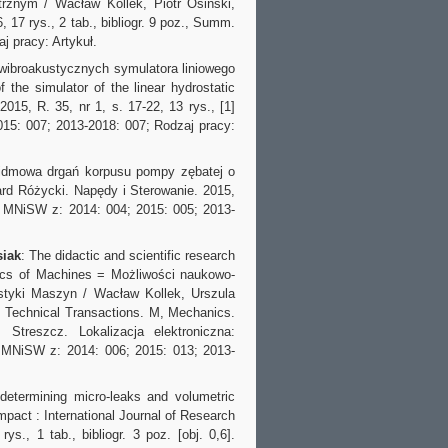
rznym / Wacław Kollek, Piotr Osiński,
 17 rys., 2 tab., bibliogr. 9 poz., Summ.
 pracy: Artykuł.
wibroakustycznych symulatora liniowego
the simulator of the linear hydrostatic
015, R. 35, nr 1, s. 17-22, 13 rys., [1]
015: 007; 2013-2018: 007; Rodzaj pracy:
widmowa drgań korpusu pompy zębatej o
ard Różycki. Napędy i Sterowanie. 2015,
ja MNiSW z: 2014: 004; 2015: 005; 2013-
siak
: The didactic and scientific research
stics of Machines = Możliwości naukowo-
styki Maszyn / Wacław Kollek, Urszula
 Technical Transactions. M, Mechanics.
Streszcz. Lokalizacja elektroniczna:
 MNiSW z: 2014: 006; 2015: 013; 2013-
etermining micro-leaks and volumetric
Impact : International Journal of Research
rys., 1 tab., bibliogr.
3 poz. [obj. 0,6].