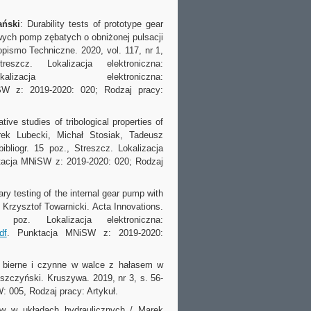
ański
: Durability tests of prototype gear
wych pomp zębatych o obniżonej pulsacji
opismo Techniczne. 2020, vol. 117, nr 1,
zcz. Lokalizacja elektroniczna:
acja elektroniczna:
SW z: 2019-2020: 020; Rodzaj pracy:
tive studies of tribological properties of
rek Lubecki, Michał Stosiak, Tadeusz
bibliogr. 15 poz., Streszcz. Lokalizacja
tacja MNiSW z: 2019-2020: 020; Rodzaj
ary testing of the internal gear pump with
k, Krzysztof Towarnicki. Acta Innovations.
z. Lokalizacja elektroniczna:
df
. Punktacja MNiSW z: 2019-2020:
 bierne i czynne w walce z hałasem w
szczyński. Kruszywa. 2019, nr 3, s. 56-
: 005, Rodzaj pracy: Artykuł.
w w układach hydraulicznych / Marek