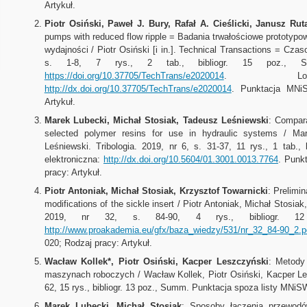
Artykuł.
Piotr Osiński, Paweł J. Bury, Rafał A. Cieślicki, Janusz Rut
pumps with reduced flow ripple = Badania trwałościowe prototypo
wydajności / Piotr Osiński [i in.]. Technical Transactions = Czas
s. 1-8, 7 rys., 2 tab., bibliogr. 15 poz., Stres
https://doi.org/10.37705/TechTrans/e2020014
. Lokaliz
http://dx.doi.org/10.37705/TechTrans/e2020014
. Punktacja MNi
Artykuł.
Marek Lubecki, Michał Stosiak, Tadeusz Leśniewski
: Compara
selected polymer resins for use in hydraulic systems / Ma
Leśniewski. Tribologia. 2019, nr 6, s. 31-37, 11 rys., 1 tab., 
elektroniczna:
http://dx.doi.org/10.5604/01.3001.0013.7764
. Punk
pracy: Artykuł.
Piotr Antoniak, Michał Stosiak, Krzysztof Towarnicki
: Prelimin
modifications of the sickle insert / Piotr Antoniak, Michał Stosia
2019, nr 32, s. 84-90, 4 rys., bibliogr. 12 po
http://www.proakademia.eu/gfx/baza_wiedzy/531/nr_32_84-90_2.p
020; Rodzaj pracy: Artykuł.
Wacław Kollek*, Piotr Osiński, Kacper Leszczyński
: Metody
maszynach roboczych / Wacław Kollek, Piotr Osiński, Kacper Le
62, 15 rys., bibliogr. 13 poz., Summ. Punktacja spoza listy MNiSW
Marek Lubecki, Michał Stosiak
: Sposoby łączenia przewodó