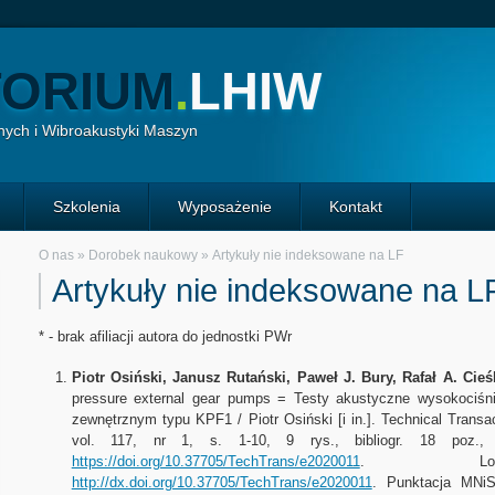
ORIUM
.
LHIW
ych i Wibroakustyki Maszyn
Szkolenia
Wyposażenie
Kontakt
O nas
»
Dorobek naukowy
»
Artykuły nie indeksowane na LF
Artykuły nie indeksowane na L
* - brak afiliacji autora do jednostki PWr
Piotr Osiński, Janusz Rutański, Paweł J. Bury, Rafał A. Cieśl
pressure external gear pumps = Testy akustyczne wysokociśn
zewnętrznym typu KPF1 / Piotr Osiński [i in.]. Technical Tran
vol. 117, nr 1, s. 1-10, 9 rys., bibliogr. 18 poz., St
https://doi.org/10.37705/TechTrans/e2020011
. Lokaliz
http://dx.doi.org/10.37705/TechTrans/e2020011
. Punktacja MNiS