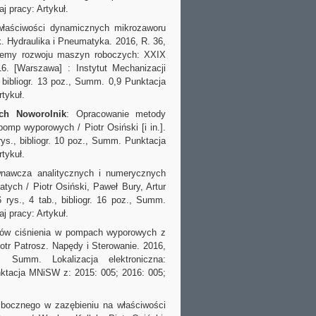
 pracy: Artykuł.
łaściwości dynamicznych mikrozaworu
. Hydraulika i Pneumatyka. 2016, R. 36,
oblemy rozwoju maszyn roboczych: XXIX
6. [Warszawa] : Instytut Mechanizacji
 bibliogr. 13 poz., Summ. 0,9 Punktacja
tykuł.
ech Noworolnik
: Opracowanie metody
mp wyporowych / Piotr Osiński [i in.].
rys., bibliogr. 10 poz., Summ. Punktacja
tykuł.
wnawcza analitycznych i numerycznych
ch / Piotr Osiński, Paweł Bury, Artur
 rys., 4 tab., bibliogr. 16 poz., Summ.
 pracy: Artykuł.
gów ciśnienia w pompach wyporowych z
otr Patrosz. Napędy i Sterowanie. 2016,
Summ. Lokalizacja elektroniczna:
nktacja MNiSW z: 2015: 005; 2016: 005;
 bocznego w zazębieniu na właściwości