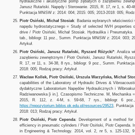
hydrauliczne i akustyczne pomp zębatych o zazębieniu zewnęt
Janusz Rutański. Napędy i Sterowanie. 2015, R. 17, nr 1, s. 40-46,
Punktacja MNiSW z: 2014: 004; 2015: 005; 2013-2018: 005; Rodzaj
Piotr Osiński, Michał Stosiak
: Badania wybranych właściwości 
napędu hydrostatycznego = Study of selected NVH properties of 
drive / Piotr Osiński, Michał Stosiak. Hydraulika i Pneumatyka. 2
tab., bibliogr. 11 poz., Summ. Punktacja MNiSW z: 2014: 003; 2
Artykuł.
Piotr Osiński, Janusz Rutański, Ryszard Różycki*
: Analiza 
zazębieniu zewnętrznym / Piotr Osiński, Janusz Rutański, Rysz
R. 17, nr 11, s. 34-38, 8 rys., bibliogr. 9 poz., Summ. Punktac
2018: 005; Rodzaj pracy: Artykuł.
Wacław Kollek, Piotr Osiński, Urszula Warzyńska, Michał Sto
capabilities of the Laboratory of Hydraulic Drives & Vibroacou
dydaktyczne Laboratorium Napędów Hydraulicznych i Wibroaku
Radziwanowska [i in.]. Czasopismo Techniczne. M, Mechanika =
2015, R. 112, z. 4-M, s. 59-68, 7 rys., bibliogr. 6 poz., 
https://repozytorium.biblos.pk.edu.pl/resources/29523
, Punktacja
2018: 013; Rodzaj pracy: Artykuł.
Piotr Osiński, Piotr Cependa
: Development of a method for d
efficiency in pneumatic cylinders / Piotr Osiński, Piotr Cependa. 
in Engineering & Technology. 2014, vol. 2, nr 5, s. 125-132, 9 