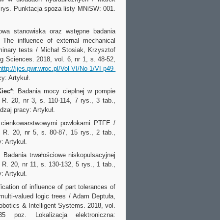
7 rys. Punktacja spoza listy MNiSW: 001.
owa stanowiska oraz wstępne badania
The influence of external mechanical
minary tests / Michał Stosiak, Krzysztof
ng Sciences. 2018, vol. 6, nr 1, s. 48-52,
http://ijes.pwr.wroc.pl/Vol-VI/No-1/VI-p49-
y: Artykuł.
iec*
: Badania mocy cieplnej w pompie
R. 20, nr 3, s. 110-114, 7 rys., 3 tab.,
zaj pracy: Artykuł.
 cienkowarstwowymi powłokami PTFE /
R. 20, nr 5, s. 80-87, 15 rys., 2 tab.,
: Artykuł.
: Badania trwałościowe niskopulsacyjnej
R. 20, nr 11, s. 130-132, 5 rys., 1 tab.,
: Artykuł.
ification of influence of part tolerances of
multi-valued logic trees / Adam Deptuła,
obotics & Intelligent Systems. 2018, vol.
35 poz. Lokalizacja elektroniczna: