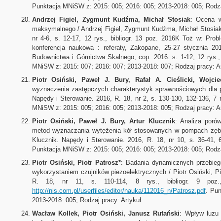
Punktacja MNiSW z: 2015: 005; 2016: 005; 2013-2018: 005; Rodzaj
Andrzej Figiel, Zygmunt Kudźma, Michał Stosiak
: Ocena w
maksymalnego / Andrzej Figiel, Zygmunt Kudźma, Michał Stosiak
nr 4-6, s. 12-17, 12 rys., bibliogr. 13 poz. 2016K Toż w: Pr
konferencja naukowa : referaty, Zakopane, 25-27 stycznia 201
Budownictwa i Górnictwa Skalnego, cop. 2016. s. 1-12, 12 rys.,
MNiSW z: 2015: 007; 2016: 007; 2013-2018: 007; Rodzaj pracy: Ar
Piotr Osiński, Paweł J. Bury, Rafał A. Cieślicki, Wojci
wyznaczenia zastępczych charakterystyk sprawnościowych dla po
Napędy i Sterowanie. 2016, R. 18, nr 2, s. 130-130, 132-136, 7 
MNiSW z: 2015: 005; 2016: 005; 2013-2018: 005; Rodzaj pracy: Ar
Piotr Osiński, Paweł J. Bury, Artur Klucznik
: Analiza poró
metod wyznaczania wytężenia kół stosowanych w pompach zębaty
Klucznik. Napędy i Sterowanie. 2016, R. 18, nr 10, s. 36-41, 6
Punktacja MNiSW z: 2015: 005; 2016: 005; 2013-2018: 005; Rodzaj
Piotr Osiński, Piotr Patrosz*
: Badania dynamicznych przebie
wykorzystaniem czujników piezoelektrycznych / Piotr Osiński, Pi
R. 18, nr 11, s. 110-114, 8 rys., bibliogr. 9 poz., 
http://nis.com.pl/userfiles/editor/nauka/112016_n/Patrosz.pdf
. Pu
2013-2018: 005; Rodzaj pracy: Artykuł.
Wacław Kollek, Piotr Osiński, Janusz Rutański
: Wpływ luzu