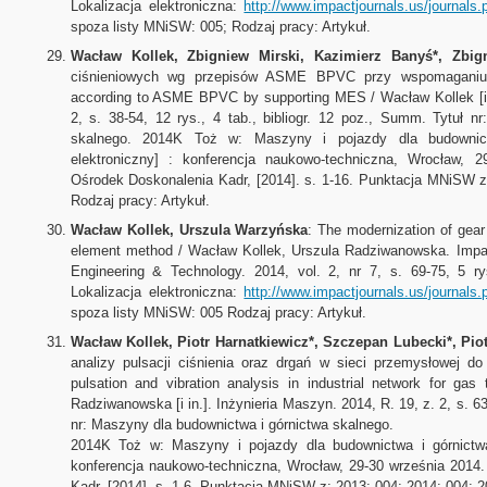
Lokalizacja elektroniczna:
http://www.impactjournals.us/journal
spoza listy MNiSW: 005; Rodzaj pracy: Artykuł.
Wacław Kollek, Zbigniew Mirski, Kazimierz Banyś*, Zbig
ciśnieniowych wg przepisów ASME BPVC przy wspomaganiu
according to ASME BPVC by supporting MES / Wacław Kollek [i i
2, s. 38-54, 12 rys., 4 tab., bibliogr. 12 poz., Summ. Tytuł 
skalnego. 2014K Toż w: Maszyny i pojazdy dla budownic
elektroniczny] : konferencja naukowo-techniczna, Wrocław,
Ośrodek Doskonalenia Kadr, [2014]. s. 1-16. Punktacja MNiSW z
Rodzaj pracy: Artykuł.
Wacław Kollek, Urszula Warzyńska
: The modernization of gear
element method / Wacław Kollek, Urszula Radziwanowska. Impact
Engineering & Technology. 2014, vol. 2, nr 7, s. 69-75, 5 rys
Lokalizacja elektroniczna:
http://www.impactjournals.us/journal
spoza listy MNiSW: 005 Rodzaj pracy: Artykuł.
Wacław Kollek, Piotr Harnatkiewicz*, Szczepan Lubecki*, Pio
analizy pulsacji ciśnienia oraz drgań w sieci przemysłowej d
pulsation and vibration analysis in industrial network for ga
Radziwanowska [i in.]. Inżynieria Maszyn. 2014, R. 19, z. 2, s. 63
nr: Maszyny dla budownictwa i górnictwa skalnego.
2014K Toż w: Maszyny i pojazdy dla budownictwa i górnictwa
konferencja naukowo-techniczna, Wrocław, 29-30 września 2014
Kadr, [2014]. s. 1-6. Punktacja MNiSW z: 2013: 004; 2014: 004; 2