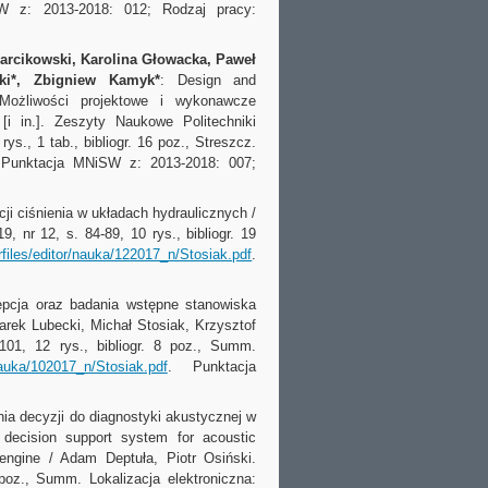
W z: 2013-2018: 012; Rodzaj pracy:
Barcikowski, Karolina Głowacka, Paweł
ski*, Zbigniew Kamyk*
: Design and
 Możliwości projektowe i wykonawcze
 in.]. Zeszyty Naukowe Politechniki
ys., 1 tab., bibliogr. 16 poz., Streszcz.
 Punktacja MNiSW z: 2013-2018: 007;
ji ciśnienia w układach hydraulicznych /
, nr 12, s. 84-89, 10 rys., bibliogr. 19
erfiles/editor/nauka/122017_n/Stosiak.pdf
.
epcja oraz badania wstępne stanowiska
arek Lubecki, Michał Stosiak, Krzysztof
101, 12 rys., bibliogr. 8 poz., Summ.
/nauka/102017_n/Stosiak.pdf
. Punktacja
a decyzji do diagnostyki akustycznej w
 decision support system for acoustic
 engine / Adam Deptuła, Piotr Osiński.
 poz., Summ. Lokalizacja elektroniczna: