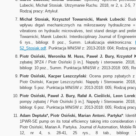
Lubecki, Michał Stosiak. Utrzymanie Ruchu. 2018, nr 2, s. 2-5, 
Rodzaj pracy: Artykuł.
Michał Stosiak, Krzysztof Towarnicki, Marek Lubecki
: Bud
wpływu drgań mechanicznych na mikrozawory hydrauliczne = 
vibrations on hydraulic microvalves, test stand design and preli
Towarnicki, Marek Lubecki.
Interdisciplinary Journal of Engineeri
6 rys., bibliogr.
8 poz., Summ. Lokalizacja elektroniczna:
52_Stosiak.pdf
. Punktacja MNiSW z: 2013-2018: 004; Rodzaj prac
Piotr Osiński, Weronika M. Huss, Paweł J. Bury, Krzystof K
zębatej 3PZ4 / Piotr Osiński [i in.]. Napędy i sterowanie. 2018, 
bibliogr. 10 poz., Summ. Punktacja MNiSW z: 2013-2018: 005; Rod
Piotr Osiński, Kacper Leszczyński
: Ocena pomp zębatych z
Piotr Osiński, Kacper Leszczyński. Napędy i Sterowanie. 2018, 
bibliogr. 5 poz. Punktacja MNiSW z: 2013-2018: 005; Rodzaj pracy
Piotr Osiński, Paweł J. Bury, Rafał A. Cieślicki, Leon Lorek
pompy zębatej / Piotr Osiński [i in.]. Napędy i Sterowanie. 2018, 
bibliogr. 6 poz. Punktacja MNiSW z: 2013-2018: 005; Rodzaj pracy
Adam Deptuła*, Piotr Osiński, Marian Antoni.
Partyka*
: Ident
1PWR-SE pump on its total efficiency taking into consideration 
Piotr Osiński, Marian A. Partyka. Journal of Automation, Mobile R
12, nr 4, s. 28-41, 25 rys., 8 tab., bibliogr.