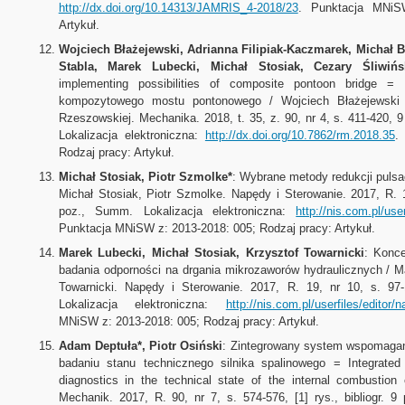
http://dx.doi.org/10.14313/JAMRIS_4-2018/23
. Punktacja MNiS
Artykuł.
Wojciech Błażejewski, Adrianna Filipiak-Kaczmarek, Michał 
Stabla, Marek Lubecki, Michał Stosiak, Cezary Śliwiń
implementing possibilities of composite pontoon bridge =
kompozytowego mostu pontonowego / Wojciech Błażejewski [i
Rzeszowskiej. Mechanika. 2018, t. 35, z. 90, nr 4, s. 411-420, 9 r
Lokalizacja elektroniczna:
http://dx.doi.org/10.7862/rm.2018.35
.
Rodzaj pracy: Artykuł.
Michał Stosiak, Piotr Szmolke*
: Wybrane metody redukcji pulsac
Michał Stosiak, Piotr Szmolke. Napędy i Sterowanie. 2017, R. 19
poz., Summ. Lokalizacja elektroniczna:
http://nis.com.pl/us
Punktacja MNiSW z: 2013-2018: 005; Rodzaj pracy: Artykuł.
Marek Lubecki, Michał Stosiak, Krzysztof Towarnicki
: Konc
badania odporności na drgania mikrozaworów hydraulicznych / M
Towarnicki. Napędy i Sterowanie. 2017, R. 19, nr 10, s. 97-
Lokalizacja elektroniczna:
http://nis.com.pl/userfiles/editor
MNiSW z: 2013-2018: 005; Rodzaj pracy: Artykuł.
Adam Deptuła*, Piotr Osiński
: Zintegrowany system wspomagani
badaniu stanu technicznego silnika spalinowego = Integrated
diagnostics in the technical state of the internal combustion
Mechanik. 2017, R. 90, nr 7, s. 574-576, [1] rys., bibliogr. 9