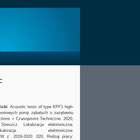
F
icki
: Acoustic tests of type KPF1 high-
ieniowych pomp zębatych o zazębieniu
sactions = Czasopismo Techniczne. 2020,
reszcz. Lokalizacja elektroniczna:
acja elektroniczna:
W z: 2019-2020: 020; Rodzaj pracy: