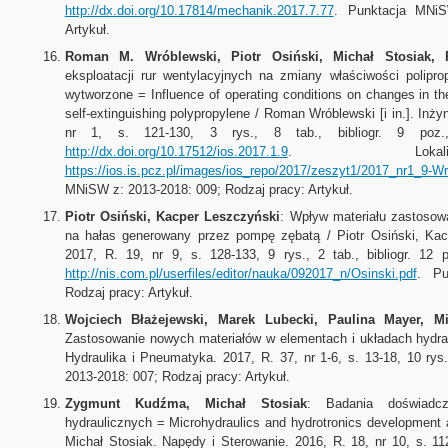
http://dx.doi.org/10.17814/mechanik.2017.7.77
. Punktacja MNiS
Artykuł.
Roman M. Wróblewski, Piotr Osiński, Michał Stosiak, R
eksploatacji rur wentylacyjnych na zmiany właściwości polipr
wytworzone = Influence of operating conditions on changes in the
self-extinguishing polypropylene / Roman Wróblewski [i in.]. Inży
nr 1, s. 121-130, 3 rys., 8 tab., bibliogr. 9 poz., 
http://dx.doi.org/10.17512/ios.2017.1.9
. Lokalizac
https://ios.is.pcz.pl/images/ios_repo/2017/zeszyt1/2017_nr1_9-W
MNiSW z: 2013-2018: 009; Rodzaj pracy: Artykuł.
Piotr Osiński, Kacper Leszczyński
: Wpływ materiału zastoso
na hałas generowany przez pompę zębatą / Piotr Osiński, Kac
2017, R. 19, nr 9, s. 128-133, 9 rys., 2 tab., bibliogr. 12 
http://nis.com.pl/userfiles/editor/nauka/092017_n/Osinski.pdf
. Pu
Rodzaj pracy: Artykuł.
Wojciech Błażejewski, Marek Lubecki, Paulina Mayer, Mi
Zastosowanie nowych materiałów w elementach i układach hydraul
Hydraulika i Pneumatyka. 2017, R. 37, nr 1-6, s. 13-18, 10 rys
2013-2018: 007; Rodzaj pracy: Artykuł.
Zygmunt Kudźma, Michał Stosiak
: Badania doświadcz
hydraulicznych = Microhydraulics and hydrotronics development 
Michał Stosiak. Napędy i Sterowanie. 2016, R. 18, nr 10, s. 112